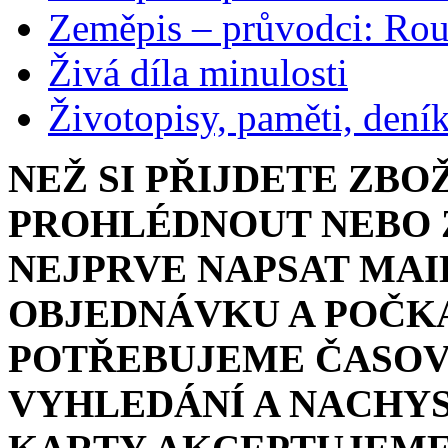
Zeměpis – průvodci: Ro
Živá díla minulosti
Životopisy, paměti, dení
NEŽ SI PŘIJDETE ZBO
PROHLÉDNOUT NEBO Z
NEJPRVE NAPSAT MAI
OBJEDNÁVKU A POČKA
POTŘEBUJEME ČASOV
VYHLEDÁNÍ A NACHYS