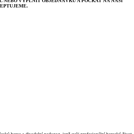
L NEBO VYPLNIT OBJEDNÁVKU A POČKAT NA NAŠI
CEPTUJEME.