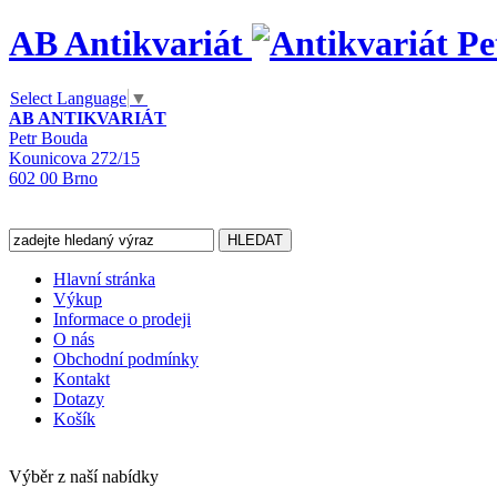
AB Antikvariát
Select Language
▼
AB ANTIKVARIÁT
Petr Bouda
Kounicova 272/15
602 00 Brno
Hlavní stránka
Výkup
Informace o prodeji
O nás
Obchodní podmínky
Kontakt
Dotazy
Košík
Výběr z naší nabídky