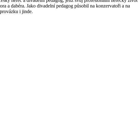
český herec a divadelní pedagog, jenž svůj profesionální herecký život
tora a dabéra. Jako divadelní pedagog působil na konzervatoři a na
provázku i jinde.