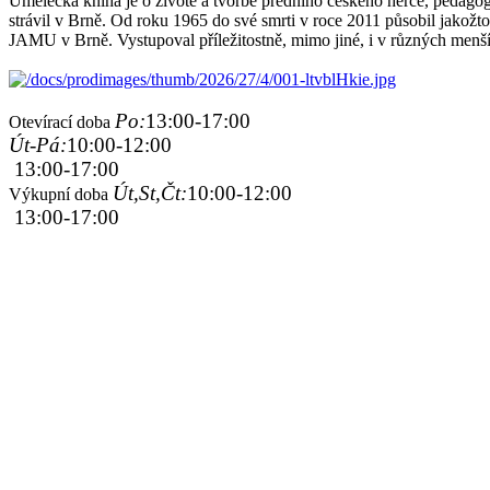
Umělecká kniha je o životě a tvorbě předního českého herce, pedagoga 
strávil v Brně. Od roku 1965 do své smrti v roce 2011 působil jakožto
JAMU v Brně. Vystupoval příležitostně, mimo jiné, i v různých menšíc
Po:
13:00-17:00
Otevírací doba
Út-Pá:
10:00-12:00
13:00-17:00
Út,St,Čt:
10:00-12:00
Výkupní doba
13:00-17:00