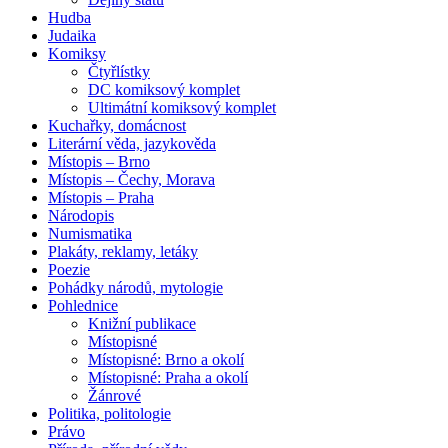
Hudba
Judaika
Komiksy
Čtyřlístky
DC komiksový komplet
Ultimátní komiksový komplet
Kuchařky, domácnost
Literární věda, jazykověda
Místopis – Brno
Místopis – Čechy, Morava
Místopis – Praha
Národopis
Numismatika
Plakáty, reklamy, letáky
Poezie
Pohádky národů, mytologie
Pohlednice
Knižní publikace
Místopisné
Místopisné: Brno a okolí
Místopisné: Praha a okolí
Žánrové
Politika, politologie
Právo