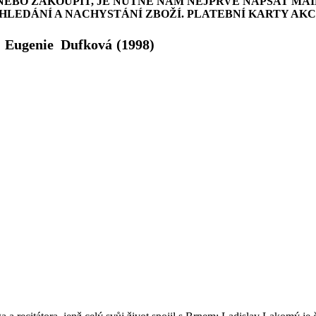
NEBO ZAKOUPIT, JE NUTNÉ NÁM NEJPRVE NAPSAT MAI
LEDÁNÍ A NACHYSTÁNÍ ZBOŽÍ. PLATEBNÍ KARTY AK
|
Eugenie Dufková
(1998)