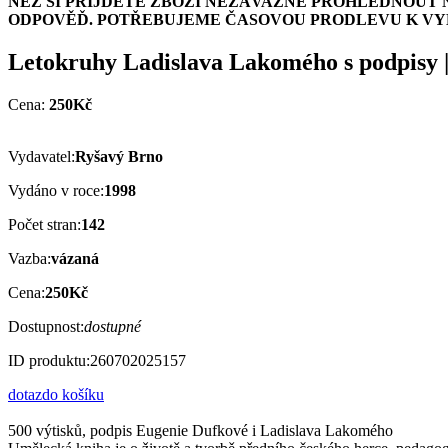
NEŽ SI PŘIJDETE ZBOŽÍ NEZÁVAZNĚ PROHLÉDNOUT 
ODPOVĚĎ. POTŘEBUJEME ČASOVOU PRODLEVU K VYH
Letokruhy Ladislava Lakomého s podpisy
Cena:
250Kč
Vydavatel:
Ryšavý Brno
Vydáno v roce:
1998
Počet stran:
142
Vazba:
vázaná
Cena:
250Kč
Dostupnost:
dostupné
ID produktu:
260702025157
dotaz
do košíku
500 výtisků, podpis Eugenie Dufkové i Ladislava Lakomého