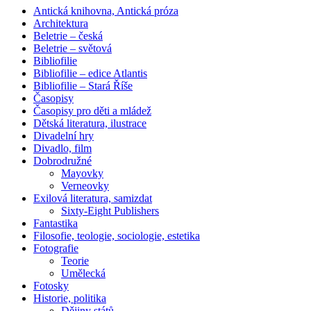
Antická knihovna, Antická próza
Architektura
Beletrie – česká
Beletrie – světová
Bibliofilie
Bibliofilie – edice Atlantis
Bibliofilie – Stará Říše
Časopisy
Časopisy pro děti a mládež
Dětská literatura, ilustrace
Divadelní hry
Divadlo, film
Dobrodružné
Mayovky
Verneovky
Exilová literatura, samizdat
Sixty-Eight Publishers
Fantastika
Filosofie, teologie, sociologie, estetika
Fotografie
Teorie
Umělecká
Fotosky
Historie, politika
Dějiny států