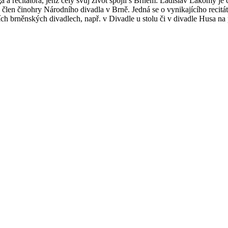
a recitátora, jenž celý svůj život spojil s Brnem: Ladislav Lakomý je 
 člen činohry Národního divadla v Brně. Jedná se o vynikajícího recitá
h brněnských divadlech, např. v Divadle u stolu či v divadle Husa na 