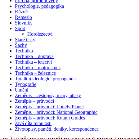
Příroda, přírodní vědy
Psychologie, pedagogika
Různé
Řemeslo
Slovníky
Sport
Horolezectví
Staré tisky
Šachy
Technika
Technika – doprava
Technika – letectví
Technika – motorismus
Technika – železnice
Totalitní ideologie, propaganda
Typografie
Umění
Zeměpis – cestopisy, mapy, atlasy
Zeměpis – průvodci
Zeměpis – průvodci: Lonely Planet
Zeměpis – průvodci: National Geographic
Zeměpis – průvodci: Rough Guides
Živá díla minulosti
Životopisy, paměti, deníky, korespondence