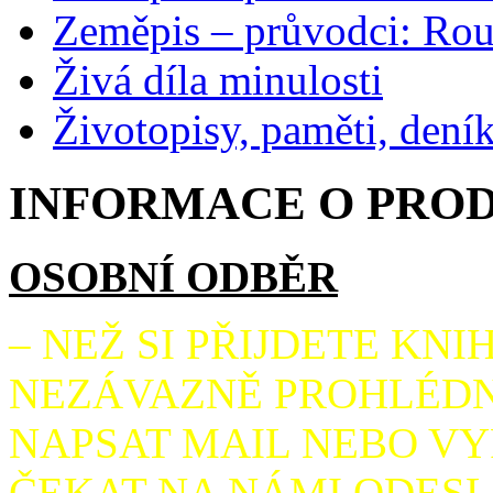
Zeměpis – průvodci: Ro
Živá díla minulosti
Životopisy, paměti, dení
INFORMACE O PROD
OSOBNÍ ODBĚR
– NEŽ SI PŘIJDETE K
NEZÁVAZNĚ PROHLÉDNO
NAPSAT MAIL NEBO VY
ČEKAT NA NÁMI ODESL