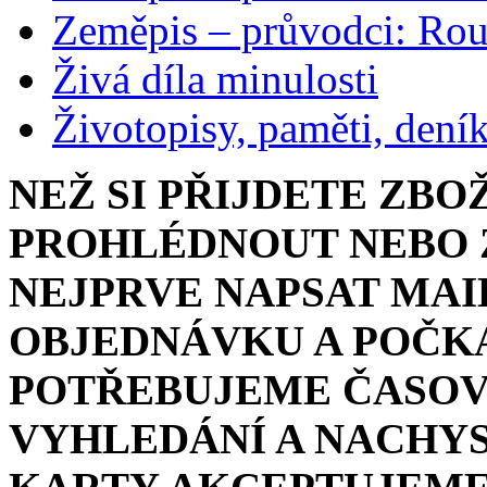
Zeměpis – průvodci: Ro
Živá díla minulosti
Životopisy, paměti, dení
NEŽ SI PŘIJDETE ZBO
PROHLÉDNOUT NEBO Z
NEJPRVE NAPSAT MAI
OBJEDNÁVKU A POČKA
POTŘEBUJEME ČASOV
VYHLEDÁNÍ A NACHYS