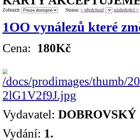
KARTY AKCEPTUJEME
Zobrazit:
Strana:
< předchozí
následující >
1OO vynálezů které změ
Cena:
180Kč
Vydavatel:
DOBROVSKÝ
Vydání:
1.