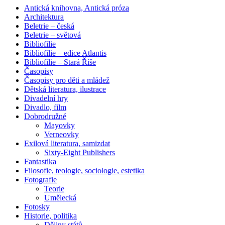
Antická knihovna, Antická próza
Architektura
Beletrie – česká
Beletrie – světová
Bibliofilie
Bibliofilie – edice Atlantis
Bibliofilie – Stará Říše
Časopisy
Časopisy pro děti a mládež
Dětská literatura, ilustrace
Divadelní hry
Divadlo, film
Dobrodružné
Mayovky
Verneovky
Exilová literatura, samizdat
Sixty-Eight Publishers
Fantastika
Filosofie, teologie, sociologie, estetika
Fotografie
Teorie
Umělecká
Fotosky
Historie, politika
Dějiny států