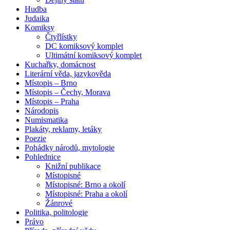
Hudba
Judaika
Komiksy
Čtyřlístky
DC komiksový komplet
Ultimátní komiksový komplet
Kuchařky, domácnost
Literární věda, jazykověda
Místopis – Brno
Místopis – Čechy, Morava
Místopis – Praha
Národopis
Numismatika
Plakáty, reklamy, letáky
Poezie
Pohádky národů, mytologie
Pohlednice
Knižní publikace
Místopisné
Místopisné: Brno a okolí
Místopisné: Praha a okolí
Žánrové
Politika, politologie
Právo