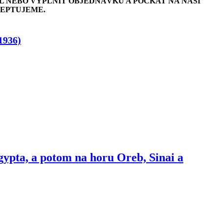
L NEBO VYPLNIT OBJEDNÁVKU A POČKAT NA NAŠI
CEPTUJEME.
1936)
gypta, a potom na horu Oreb, Sinai a