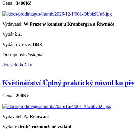
Cena:
3400Kč
Vydavatel:
W Praze w komissí u Kronbergra a Řiwnáče
Vydání:
2.
Vydáno v roce:
1843
Dostupnost:
dostupné
dotaz
do košíku
Květinářství Úplný praktický návod ku pěs
Cena:
200Kč
Vydavatel:
A. Reinwart
Vydání:
druhé rozmnožené vydání