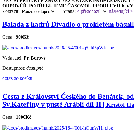
NEŽ SI PŘIJDETE ZBOŽÍ NEZÁVAZNĚ PROHLÉDNOUT 
ODPOVĚĎ. POTŘEBUJEME ČASOVOU PRODLEVU K VYH
Zobrazit:
Strana:
< předchozí
následující >
Balada z hadrů Divadlo o prokletém básník
Cena:
900Kč
Vydavatel:
Fr. Borový
Dostupnost:
dostupné
dotaz
do košíku
Cesta z Království Českého do Benátek, od
Sv.Kateřiny v pusté Arábii díl II |
Krištof Ha
Cena:
1800Kč