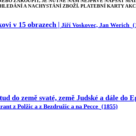
NEBO ZAKOUPIT, JE NUTNÉ NÁM NEJPRVE NAPSAT MAI
LEDÁNÍ A NACHYSTÁNÍ ZBOŽÍ. PLATEBNÍ KARTY AK
ovi v 15 obrazech |
Jiří Voskovec, Jan Werich
(
tud do země svaté, země Judské a dále do E
rant z Polžic a z Bezdružic a na Pecce
(1855)