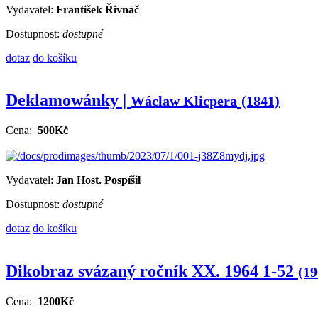
Vydavatel:
František Řivnáč
Dostupnost:
dostupné
dotaz
do košíku
Deklamowánky |
Wáclaw Klicpera
(1841)
Cena:
500Kč
Vydavatel:
Jan Host. Pospíšil
Dostupnost:
dostupné
dotaz
do košíku
Dikobraz svázaný ročník XX. 1964 1-52
(19
Cena:
1200Kč