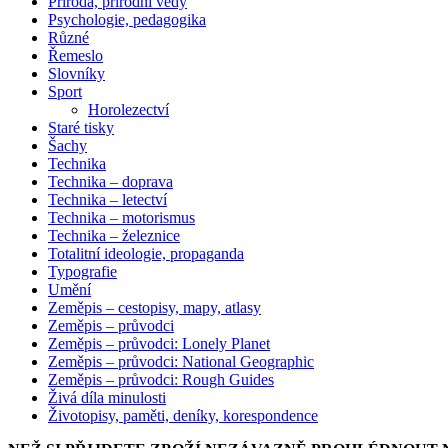
Příroda, přírodní vědy
Psychologie, pedagogika
Různé
Řemeslo
Slovníky
Sport
Horolezectví
Staré tisky
Šachy
Technika
Technika – doprava
Technika – letectví
Technika – motorismus
Technika – železnice
Totalitní ideologie, propaganda
Typografie
Umění
Zeměpis – cestopisy, mapy, atlasy
Zeměpis – průvodci
Zeměpis – průvodci: Lonely Planet
Zeměpis – průvodci: National Geographic
Zeměpis – průvodci: Rough Guides
Živá díla minulosti
Životopisy, paměti, deníky, korespondence