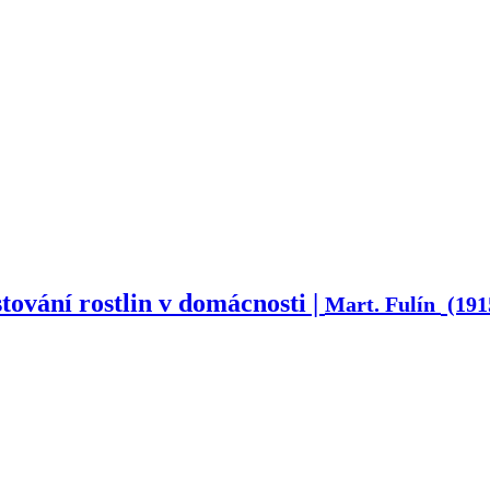
tování rostlin v domácnosti |
Mart. Fulín
(191