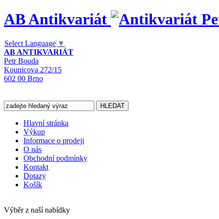
AB Antikvariát
Select Language
▼
AB ANTIKVARIÁT
Petr Bouda
Kounicova 272/15
602 00 Brno
Hlavní stránka
Výkup
Informace o prodeji
O nás
Obchodní podmínky
Kontakt
Dotazy
Košík
Výběr z naší nabídky