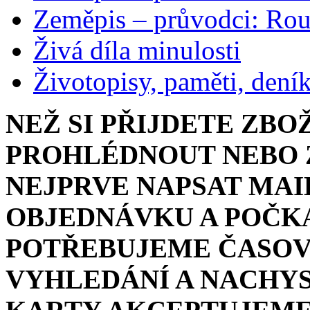
Zeměpis – průvodci: Ro
Živá díla minulosti
Životopisy, paměti, dení
NEŽ SI PŘIJDETE ZBO
PROHLÉDNOUT NEBO Z
NEJPRVE NAPSAT MAI
OBJEDNÁVKU A POČKA
POTŘEBUJEME ČASOV
VYHLEDÁNÍ A NACHYS