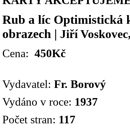
KARTY AKCEPTUJEME
Rub a líc Optimistická 
obrazech
|
Jiří Voskove
Cena:
450Kč
Vydavatel:
Fr. Borový
Vydáno v roce:
1937
Počet stran:
117