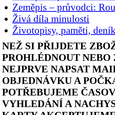
Zeměpis – průvodci: Ro
Živá díla minulosti
Životopisy, paměti, dení
NEŽ SI PŘIJDETE ZBO
PROHLÉDNOUT NEBO Z
NEJPRVE NAPSAT MAI
OBJEDNÁVKU A POČKA
POTŘEBUJEME ČASOV
VYHLEDÁNÍ A NACHYS