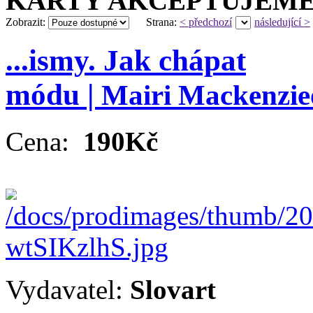
KARTY AKCEPTUJEME
Zobrazit:
Strana:
< předchozí
následující >
...ismy. Jak chápat
módu |
Mairi Mackenzie
Cena:
190Kč
Vydavatel:
Slovart