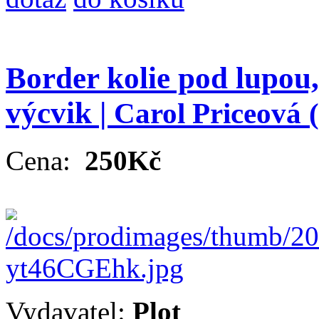
Border kolie pod lupou
výcvik |
Carol Priceová
Cena:
250Kč
Vydavatel:
Plot