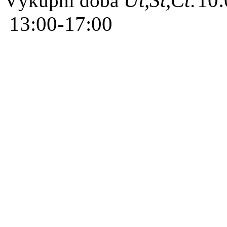
Út,St,Čt:
10:
Výkupní doba
13:00-17:00