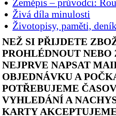
Zeměpis – průvodci: Ro
Živá díla minulosti
Životopisy, paměti, dení
NEŽ SI PŘIJDETE ZBO
PROHLÉDNOUT NEBO Z
NEJPRVE NAPSAT MAI
OBJEDNÁVKU A POČKA
POTŘEBUJEME ČASOV
VYHLEDÁNÍ A NACHYS
KARTY AKCEPTUJEME