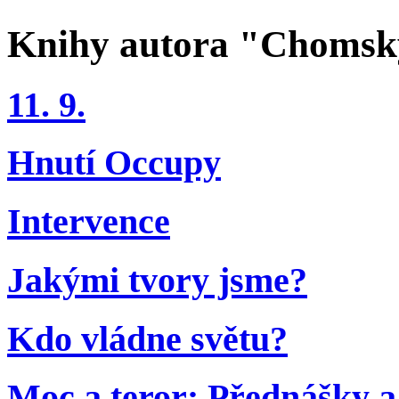
Knihy autora "Choms
11. 9.
Hnutí Occupy
Intervence
Jakými tvory jsme?
Kdo vládne světu?
Moc a teror: Přednášky a 