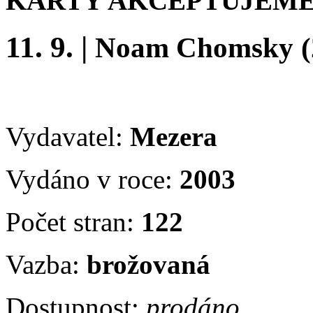
KARTY AKCEPTUJEME
11. 9.
|
Noam Chomsky
Vydavatel:
Mezera
Vydáno v roce:
2003
Počet stran:
122
Vazba:
brožovaná
Dostupnost:
prodáno