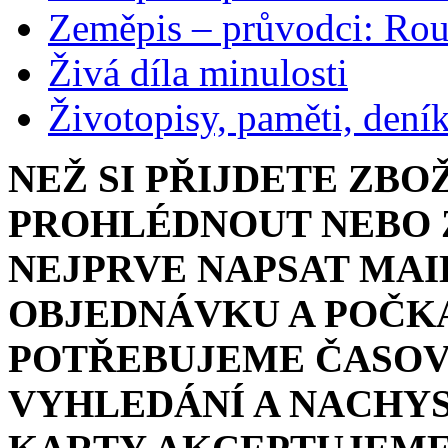
Zeměpis – průvodci: Ro
Živá díla minulosti
Životopisy, paměti, dení
NEŽ SI PŘIJDETE ZBO
PROHLÉDNOUT NEBO Z
NEJPRVE NAPSAT MAI
OBJEDNÁVKU A POČKA
POTŘEBUJEME ČASOV
VYHLEDÁNÍ A NACHYS