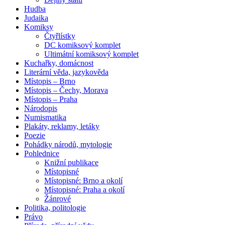
Hudba
Judaika
Komiksy
Čtyřlístky
DC komiksový komplet
Ultimátní komiksový komplet
Kuchařky, domácnost
Literární věda, jazykověda
Místopis – Brno
Místopis – Čechy, Morava
Místopis – Praha
Národopis
Numismatika
Plakáty, reklamy, letáky
Poezie
Pohádky národů, mytologie
Pohlednice
Knižní publikace
Místopisné
Místopisné: Brno a okolí
Místopisné: Praha a okolí
Žánrové
Politika, politologie
Právo