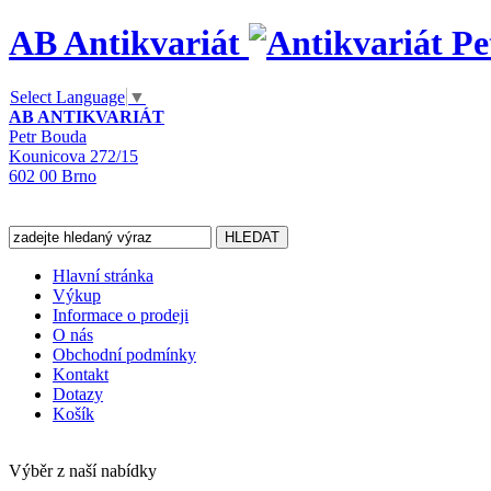
AB Antikvariát
Select Language
▼
AB ANTIKVARIÁT
Petr Bouda
Kounicova 272/15
602 00 Brno
Hlavní stránka
Výkup
Informace o prodeji
O nás
Obchodní podmínky
Kontakt
Dotazy
Košík
Výběr z naší nabídky