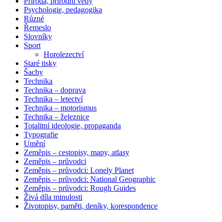
Příroda, přírodní vědy
Psychologie, pedagogika
Různé
Řemeslo
Slovníky
Sport
Horolezectví
Staré tisky
Šachy
Technika
Technika – doprava
Technika – letectví
Technika – motorismus
Technika – železnice
Totalitní ideologie, propaganda
Typografie
Umění
Zeměpis – cestopisy, mapy, atlasy
Zeměpis – průvodci
Zeměpis – průvodci: Lonely Planet
Zeměpis – průvodci: National Geographic
Zeměpis – průvodci: Rough Guides
Živá díla minulosti
Životopisy, paměti, deníky, korespondence