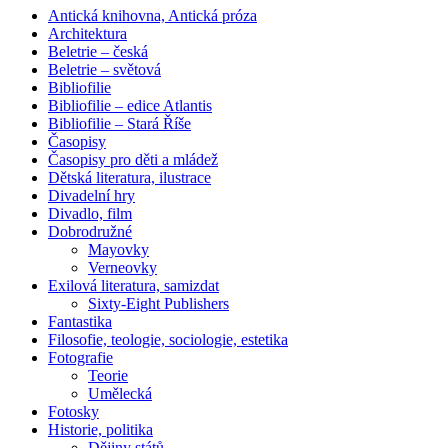
Antická knihovna, Antická próza
Architektura
Beletrie – česká
Beletrie – světová
Bibliofilie
Bibliofilie – edice Atlantis
Bibliofilie – Stará Říše
Časopisy
Časopisy pro děti a mládež
Dětská literatura, ilustrace
Divadelní hry
Divadlo, film
Dobrodružné
Mayovky
Verneovky
Exilová literatura, samizdat
Sixty-Eight Publishers
Fantastika
Filosofie, teologie, sociologie, estetika
Fotografie
Teorie
Umělecká
Fotosky
Historie, politika
Dějiny států