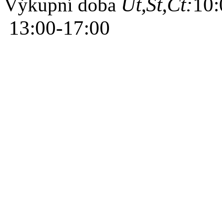
Út,St,Čt:
10:
Výkupní doba
13:00-17:00