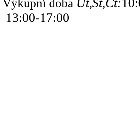
Út,St,Čt:
10:
Výkupní doba
13:00-17:00