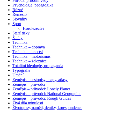
Příroda, přírodní vědy
Psychologie, pedagogika
Různé
Řemeslo
Slovníky
Sport
Horolezectví
Staré tisky
Šachy
Technika
Technika – doprava
Technika – letectví
Technika – motorismus
Technika – železnice
Totalitní ideologie, propaganda
Typografie
Umění
Zeměpis – cestopisy, mapy, atlasy
Zeměpis – průvodci
Zeměpis – průvodci: Lonely Planet
Zeměpis – průvodci: National Geographic
Zeměpis – průvodci: Rough Guides
Živá díla minulosti
Životopisy, paměti, deníky, korespondence