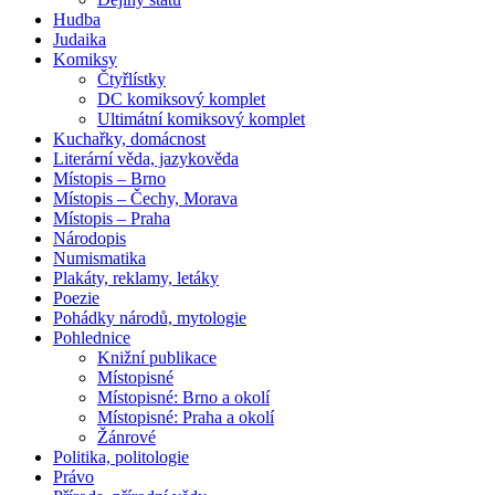
Hudba
Judaika
Komiksy
Čtyřlístky
DC komiksový komplet
Ultimátní komiksový komplet
Kuchařky, domácnost
Literární věda, jazykověda
Místopis – Brno
Místopis – Čechy, Morava
Místopis – Praha
Národopis
Numismatika
Plakáty, reklamy, letáky
Poezie
Pohádky národů, mytologie
Pohlednice
Knižní publikace
Místopisné
Místopisné: Brno a okolí
Místopisné: Praha a okolí
Žánrové
Politika, politologie
Právo