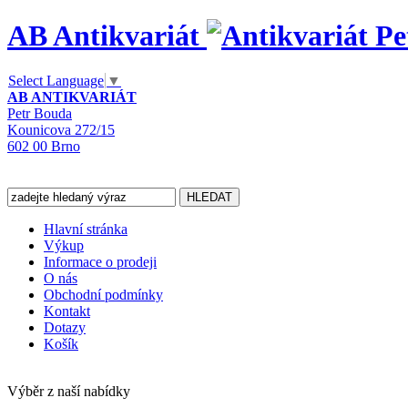
AB Antikvariát
Select Language
▼
AB ANTIKVARIÁT
Petr Bouda
Kounicova 272/15
602 00 Brno
Hlavní stránka
Výkup
Informace o prodeji
O nás
Obchodní podmínky
Kontakt
Dotazy
Košík
Výběr z naší nabídky