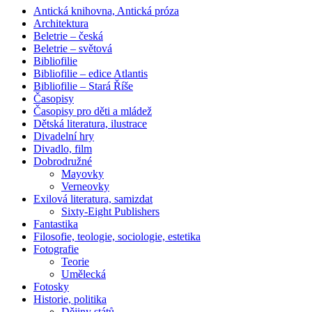
Antická knihovna, Antická próza
Architektura
Beletrie – česká
Beletrie – světová
Bibliofilie
Bibliofilie – edice Atlantis
Bibliofilie – Stará Říše
Časopisy
Časopisy pro děti a mládež
Dětská literatura, ilustrace
Divadelní hry
Divadlo, film
Dobrodružné
Mayovky
Verneovky
Exilová literatura, samizdat
Sixty-Eight Publishers
Fantastika
Filosofie, teologie, sociologie, estetika
Fotografie
Teorie
Umělecká
Fotosky
Historie, politika
Dějiny států