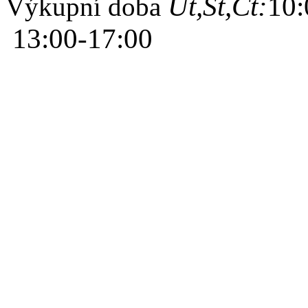
Út,St,Čt:
10:
Výkupní doba
13:00-17:00