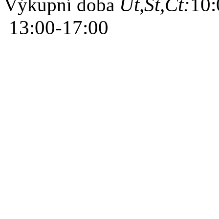
Út,St,Čt:
10:
Výkupní doba
13:00-17:00