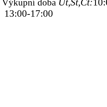
Út,St,Čt:
10:
Výkupní doba
13:00-17:00