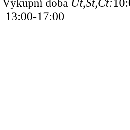
Út,St,Čt:
10:
Výkupní doba
13:00-17:00