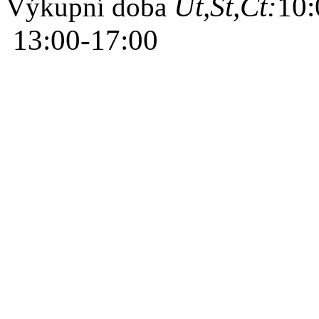
Út,St,Čt:
10:
Výkupní doba
13:00-17:00