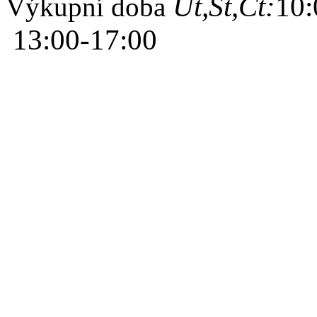
Út,St,Čt:
10:
Výkupní doba
13:00-17:00