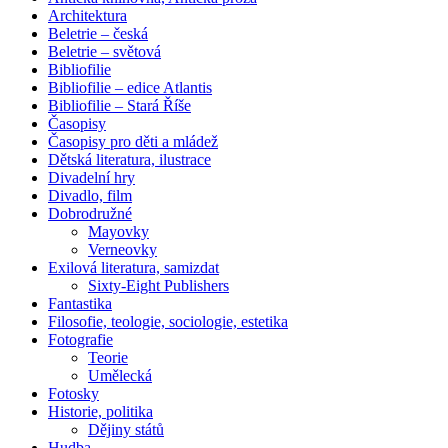
Architektura
Beletrie – česká
Beletrie – světová
Bibliofilie
Bibliofilie – edice Atlantis
Bibliofilie – Stará Říše
Časopisy
Časopisy pro děti a mládež
Dětská literatura, ilustrace
Divadelní hry
Divadlo, film
Dobrodružné
Mayovky
Verneovky
Exilová literatura, samizdat
Sixty-Eight Publishers
Fantastika
Filosofie, teologie, sociologie, estetika
Fotografie
Teorie
Umělecká
Fotosky
Historie, politika
Dějiny států
Hudba