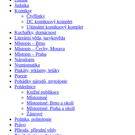
Judaika
Komiksy
Čtyřlístky
DC komiksový komplet
Ultimátní komiksový komplet
Kuchařky, domácnost
Literární věda, jazykověda
Místopis – Brno
Místopis – Čechy, Morava
Místopis – Praha
Národopis
Numismatika
Plakáty, reklamy, letáky
Poezie
Pohádky národů, mytologie
Pohlednice
Knižní publikace
Místopisné
Místopisné: Brno a okolí
Místopisné: Praha a okolí
Žánrové
Politika, politologie
Právo
Příroda, přírodní vědy