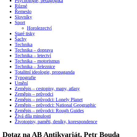
Psychologie, pedagogika
Různé
Řemeslo
Slovníky
Sport
Horolezectví
Staré tisky
Šachy
Technika
Technika – doprava
Technika – letectví
Technika – motorismus
Technika – železnice
Totalitní ideologie, propaganda
Typografie
Umění
Zeměpis – cestopisy, mapy, atlasy
Zeměpis – průvodci
Zeměpis – průvodci: Lonely Planet
Zeměpis – průvodci: National Geographic
Zeměpis – průvodci: Rough Guides
Živá díla minulosti
Životopisy, paměti, deníky, korespondence
Dotaz na AB Antikvariát, Petr Bouda