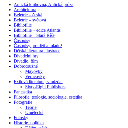
Antická knihovna, Antická próza
Architektura
Beletrie – česká
Beletrie – světová
Bibliofilie
Bibliofilie – edice Atlantis
Bibliofilie – Stará Říše
Časopisy
Časopisy pro děti a mládež
Dětská literatura, ilustrace
Divadelní hry
Divadlo, film
Dobrodružné
Mayovky
Verneovky
Exilová literatura, samizdat
Sixty-Eight Publishers
Fantastika
Filosofie, teologie, sociologie, estetika
Fotografie
Teorie
Umělecká
Fotosky
Historie, politika
Dějiny států