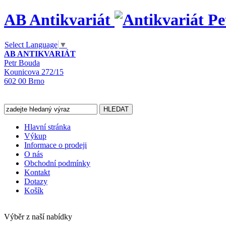
AB Antikvariát
Select Language
▼
AB ANTIKVARIÁT
Petr Bouda
Kounicova 272/15
602 00 Brno
Hlavní stránka
Výkup
Informace o prodeji
O nás
Obchodní podmínky
Kontakt
Dotazy
Košík
Výběr z naší nabídky