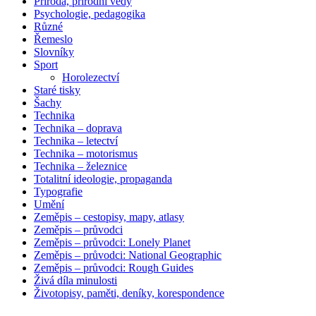
Příroda, přírodní vědy
Psychologie, pedagogika
Různé
Řemeslo
Slovníky
Sport
Horolezectví
Staré tisky
Šachy
Technika
Technika – doprava
Technika – letectví
Technika – motorismus
Technika – železnice
Totalitní ideologie, propaganda
Typografie
Umění
Zeměpis – cestopisy, mapy, atlasy
Zeměpis – průvodci
Zeměpis – průvodci: Lonely Planet
Zeměpis – průvodci: National Geographic
Zeměpis – průvodci: Rough Guides
Živá díla minulosti
Životopisy, paměti, deníky, korespondence