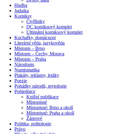
Hudba
Judaika
Komiksy
Čtyřlístky
DC komiksový komplet
Ultimátní komiksový komplet
Kuchařky, domácnost
Literární věda, jazykověda
Místopis – Brno
Místopis – Čechy, Morava
Místopis – Praha
Národopis
Numismatika
Plakáty, reklamy, letáky
Poezie
Pohádky národů, mytologie
Pohlednice
Knižní publikace
Místopisné
Místopisné: Brno a okolí
Místopisné: Praha a okolí
Žánrové
Politika, politologie
Právo