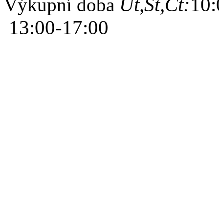
Út,St,Čt:
10:
Výkupní doba
13:00-17:00