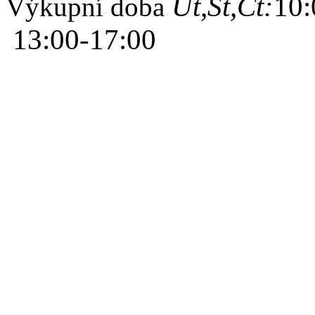
Út,St,Čt:
10:
Výkupní doba
13:00-17:00