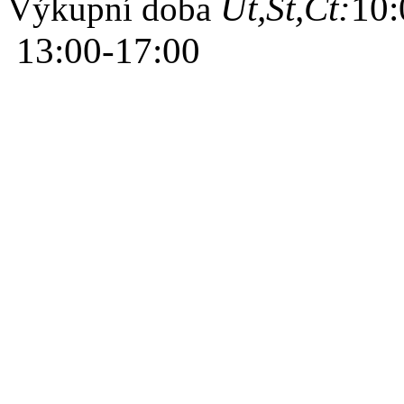
Út,St,Čt:
10:
Výkupní doba
13:00-17:00