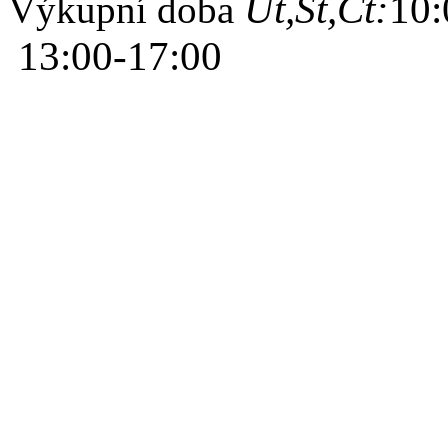
Út,St,Čt:
10:
Výkupní doba
13:00-17:00