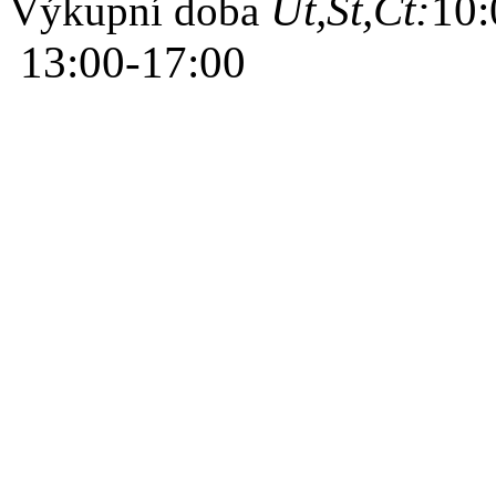
Út,St,Čt:
10:
Výkupní doba
13:00-17:00