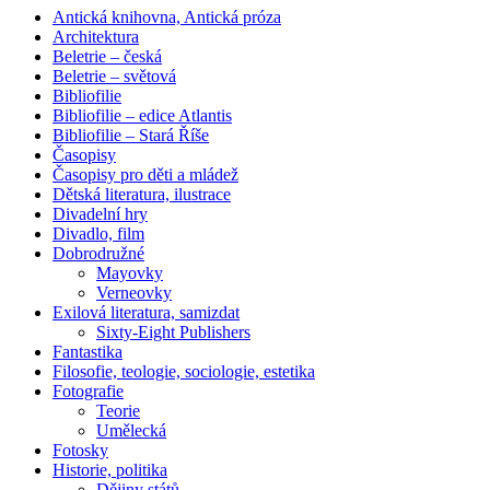
Antická knihovna, Antická próza
Architektura
Beletrie – česká
Beletrie – světová
Bibliofilie
Bibliofilie – edice Atlantis
Bibliofilie – Stará Říše
Časopisy
Časopisy pro děti a mládež
Dětská literatura, ilustrace
Divadelní hry
Divadlo, film
Dobrodružné
Mayovky
Verneovky
Exilová literatura, samizdat
Sixty-Eight Publishers
Fantastika
Filosofie, teologie, sociologie, estetika
Fotografie
Teorie
Umělecká
Fotosky
Historie, politika
Dějiny států