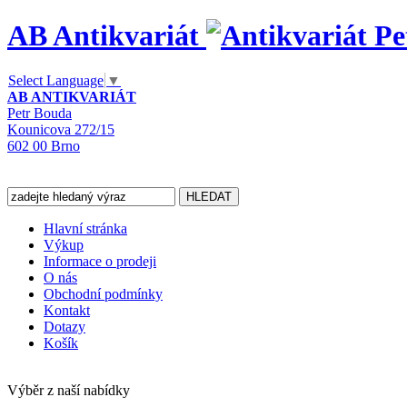
AB Antikvariát
Select Language
▼
AB ANTIKVARIÁT
Petr Bouda
Kounicova 272/15
602 00 Brno
Hlavní stránka
Výkup
Informace o prodeji
O nás
Obchodní podmínky
Kontakt
Dotazy
Košík
Výběr z naší nabídky