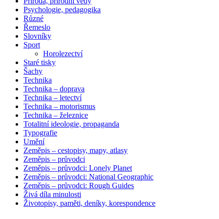
Příroda, přírodní vědy
Psychologie, pedagogika
Různé
Řemeslo
Slovníky
Sport
Horolezectví
Staré tisky
Šachy
Technika
Technika – doprava
Technika – letectví
Technika – motorismus
Technika – železnice
Totalitní ideologie, propaganda
Typografie
Umění
Zeměpis – cestopisy, mapy, atlasy
Zeměpis – průvodci
Zeměpis – průvodci: Lonely Planet
Zeměpis – průvodci: National Geographic
Zeměpis – průvodci: Rough Guides
Živá díla minulosti
Životopisy, paměti, deníky, korespondence