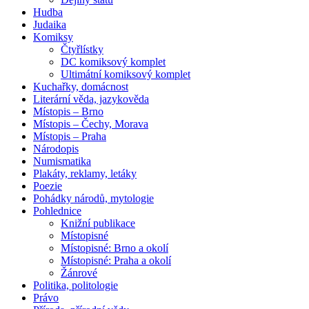
Hudba
Judaika
Komiksy
Čtyřlístky
DC komiksový komplet
Ultimátní komiksový komplet
Kuchařky, domácnost
Literární věda, jazykověda
Místopis – Brno
Místopis – Čechy, Morava
Místopis – Praha
Národopis
Numismatika
Plakáty, reklamy, letáky
Poezie
Pohádky národů, mytologie
Pohlednice
Knižní publikace
Místopisné
Místopisné: Brno a okolí
Místopisné: Praha a okolí
Žánrové
Politika, politologie
Právo