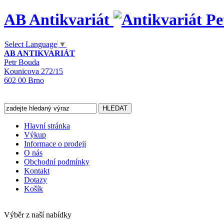
AB Antikvariát
Select Language
▼
AB ANTIKVARIÁT
Petr Bouda
Kounicova 272/15
602 00 Brno
Hlavní stránka
Výkup
Informace o prodeji
O nás
Obchodní podmínky
Kontakt
Dotazy
Košík
Výběr z naší nabídky