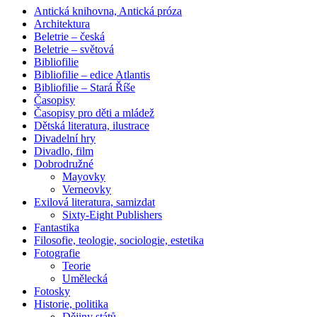
Antická knihovna, Antická próza
Architektura
Beletrie – česká
Beletrie – světová
Bibliofilie
Bibliofilie – edice Atlantis
Bibliofilie – Stará Říše
Časopisy
Časopisy pro děti a mládež
Dětská literatura, ilustrace
Divadelní hry
Divadlo, film
Dobrodružné
Mayovky
Verneovky
Exilová literatura, samizdat
Sixty-Eight Publishers
Fantastika
Filosofie, teologie, sociologie, estetika
Fotografie
Teorie
Umělecká
Fotosky
Historie, politika
Dějiny států