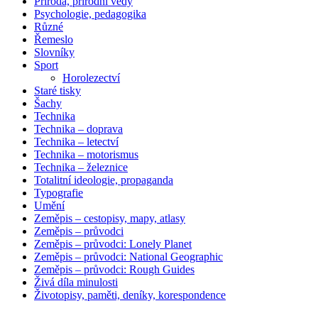
Příroda, přírodní vědy
Psychologie, pedagogika
Různé
Řemeslo
Slovníky
Sport
Horolezectví
Staré tisky
Šachy
Technika
Technika – doprava
Technika – letectví
Technika – motorismus
Technika – železnice
Totalitní ideologie, propaganda
Typografie
Umění
Zeměpis – cestopisy, mapy, atlasy
Zeměpis – průvodci
Zeměpis – průvodci: Lonely Planet
Zeměpis – průvodci: National Geographic
Zeměpis – průvodci: Rough Guides
Živá díla minulosti
Životopisy, paměti, deníky, korespondence