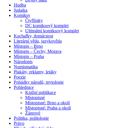
Hudba
Judaika
Komiksy
Čtyřlístky
DC komiksový komplet
Ultimátní komiksový komplet
Kuchařky, domácnost
Literární věda, jazykověda
Místopis – Brno
Místopis – Čechy, Morava
Místopis – Praha
Národopis
Numismatika
Plakáty, reklamy, letáky
Poezie
Pohádky národů, mytologie
Pohlednice
Knižní publikace
Místopisné
Místopisné: Brno a okolí
Místopisné: Praha a okolí
Žánrové
Politika, politologie
Právo