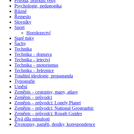
Příroda, přírodní vědy
Psychologie, pedagogika
Různé
Řemeslo
Slovníky
Sport
Horolezectví
Staré tisky
Šachy
Technika
Technika – doprava
Technika – letectví
Technika – motorismus
Technika – železnice
Totalitní ideologie, propaganda
Typografie
Umění
Zeměpis – cestopisy, mapy, atlasy
Zeměpis – průvodci
Zeměpis – průvodci: Lonely Planet
Zeměpis – průvodci: National Geographic
Zeměpis – průvodci: Rough Guides
Živá díla minulosti
Životopisy, paměti, deníky, korespondence