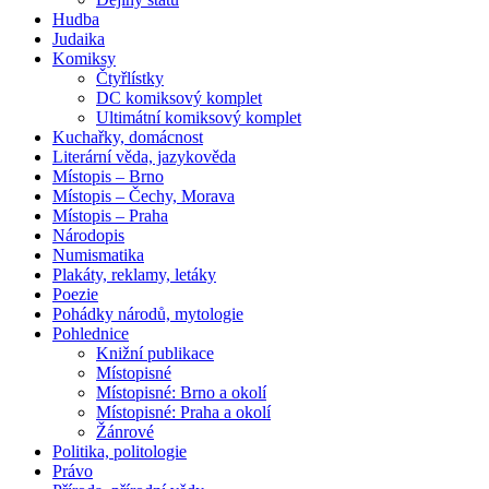
Hudba
Judaika
Komiksy
Čtyřlístky
DC komiksový komplet
Ultimátní komiksový komplet
Kuchařky, domácnost
Literární věda, jazykověda
Místopis – Brno
Místopis – Čechy, Morava
Místopis – Praha
Národopis
Numismatika
Plakáty, reklamy, letáky
Poezie
Pohádky národů, mytologie
Pohlednice
Knižní publikace
Místopisné
Místopisné: Brno a okolí
Místopisné: Praha a okolí
Žánrové
Politika, politologie
Právo