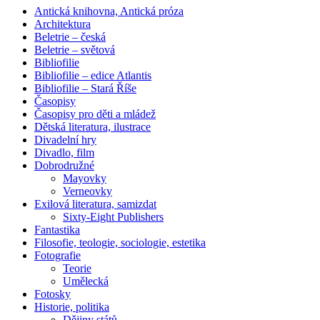
Antická knihovna, Antická próza
Architektura
Beletrie – česká
Beletrie – světová
Bibliofilie
Bibliofilie – edice Atlantis
Bibliofilie – Stará Říše
Časopisy
Časopisy pro děti a mládež
Dětská literatura, ilustrace
Divadelní hry
Divadlo, film
Dobrodružné
Mayovky
Verneovky
Exilová literatura, samizdat
Sixty-Eight Publishers
Fantastika
Filosofie, teologie, sociologie, estetika
Fotografie
Teorie
Umělecká
Fotosky
Historie, politika
Dějiny států