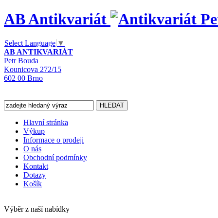
AB Antikvariát
Select Language
▼
AB ANTIKVARIÁT
Petr Bouda
Kounicova 272/15
602 00 Brno
Hlavní stránka
Výkup
Informace o prodeji
O nás
Obchodní podmínky
Kontakt
Dotazy
Košík
Výběr z naší nabídky