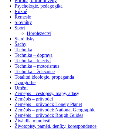
Příroda, přírodní vědy
Psychologie, pedagogika
Různé
Řemeslo
Slovníky
Sport
Horolezectví
Staré tisky
Šachy
Technika
Technika – doprava
Technika – letectví
Technika – motorismus
Technika – železnice
Totalitní ideologie, propaganda
Typografie
Umění
Zeměpis – cestopisy, mapy, atlasy
Zeměpis – průvodci
Zeměpis – průvodci: Lonely Planet
Zeměpis – průvodci: National Geographic
Zeměpis – průvodci: Rough Guides
Živá díla minulosti
Životopisy, paměti, deníky, korespondence