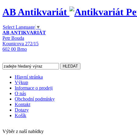
AB Antikvariát
Select Language
▼
AB ANTIKVARIÁT
Petr Bouda
Kounicova 272/15
602 00 Brno
Hlavní stránka
Výkup
Informace o prodeji
O nás
Obchodní podmínky
Kontakt
Dotazy
Košík
Výběr z naší nabídky