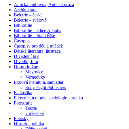
Antická knihovna, Antická próza
Architektura
Beletrie – česká
Beletrie – světová
Bibliofilie
Bibliofilie – edice Atlantis
Bibliofilie – Stará Říše
Časopisy
Časopisy pro děti a mládež
Dětská literatura, ilustrace
Divadelní hry
Divadlo, film
Dobrodružné
Mayovky
Verneovky
Exilová literatura, samizdat
Sixty-Eight Publishers
Fantastika
Filosofie, teologie, sociologie, estetika
Fotografie
Teorie
Umělecká
Fotosky
Historie, politika
Dějiny států