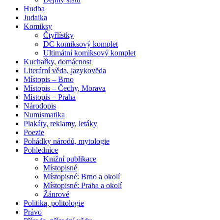
Hudba
Judaika
Komiksy
Čtyřlístky
DC komiksový komplet
Ultimátní komiksový komplet
Kuchařky, domácnost
Literární věda, jazykověda
Místopis – Brno
Místopis – Čechy, Morava
Místopis – Praha
Národopis
Numismatika
Plakáty, reklamy, letáky
Poezie
Pohádky národů, mytologie
Pohlednice
Knižní publikace
Místopisné
Místopisné: Brno a okolí
Místopisné: Praha a okolí
Žánrové
Politika, politologie
Právo