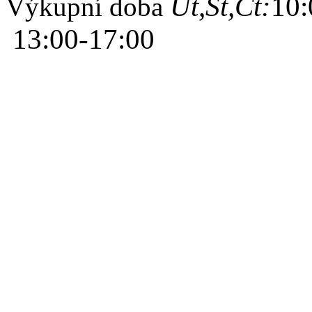
Út,St,Čt:
10:
Výkupní doba
13:00-17:00