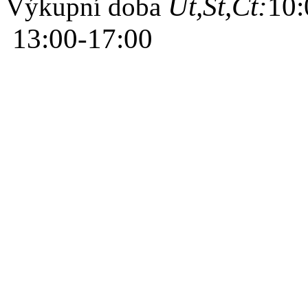
Út,St,Čt:
10:
Výkupní doba
13:00-17:00