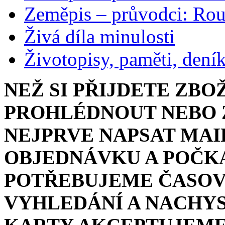
Zeměpis – průvodci: Ro
Živá díla minulosti
Životopisy, paměti, dení
NEŽ SI PŘIJDETE ZBO
PROHLÉDNOUT NEBO Z
NEJPRVE NAPSAT MAI
OBJEDNÁVKU A POČKA
POTŘEBUJEME ČASOV
VYHLEDÁNÍ A NACHYS