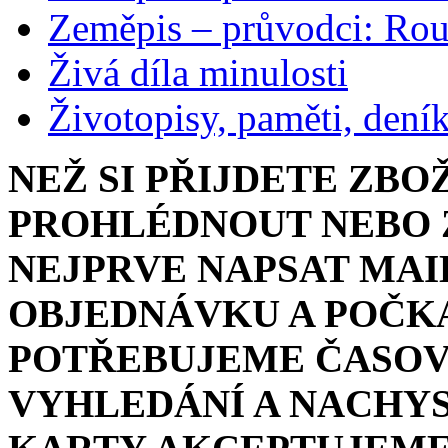
Zeměpis – průvodci: Ro
Živá díla minulosti
Životopisy, paměti, dení
NEŽ SI PŘIJDETE ZBO
PROHLÉDNOUT NEBO Z
NEJPRVE NAPSAT MAI
OBJEDNÁVKU A POČKA
POTŘEBUJEME ČASOV
VYHLEDÁNÍ A NACHYS