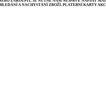
NEBO ZAKOUPIT, JE NUTNÉ NÁM NEJPRVE NAPSAT MAI
LEDÁNÍ A NACHYSTÁNÍ ZBOŽÍ. PLATEBNÍ KARTY AK