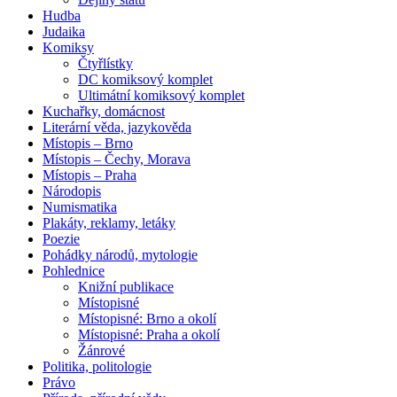
Hudba
Judaika
Komiksy
Čtyřlístky
DC komiksový komplet
Ultimátní komiksový komplet
Kuchařky, domácnost
Literární věda, jazykověda
Místopis – Brno
Místopis – Čechy, Morava
Místopis – Praha
Národopis
Numismatika
Plakáty, reklamy, letáky
Poezie
Pohádky národů, mytologie
Pohlednice
Knižní publikace
Místopisné
Místopisné: Brno a okolí
Místopisné: Praha a okolí
Žánrové
Politika, politologie
Právo