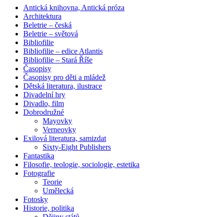
Antická knihovna, Antická próza
Architektura
Beletrie – česká
Beletrie – světová
Bibliofilie
Bibliofilie – edice Atlantis
Bibliofilie – Stará Říše
Časopisy
Časopisy pro děti a mládež
Dětská literatura, ilustrace
Divadelní hry
Divadlo, film
Dobrodružné
Mayovky
Verneovky
Exilová literatura, samizdat
Sixty-Eight Publishers
Fantastika
Filosofie, teologie, sociologie, estetika
Fotografie
Teorie
Umělecká
Fotosky
Historie, politika
Dějiny států