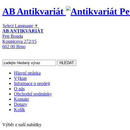
AB Antikvariát
Select Language
▼
AB ANTIKVARIÁT
Petr Bouda
Kounicova 272/15
602 00 Brno
Hlavní stránka
Výkup
Informace o prodeji
O nás
Obchodní podmínky
Kontakt
Dotazy
Košík
Výběr z naší nabídky