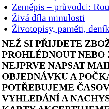
Zeměpis – průvodci: Ro
Živá díla minulosti
Životopisy, paměti, dení
NEŽ SI PŘIJDETE ZBO
PROHLÉDNOUT NEBO Z
NEJPRVE NAPSAT MAI
OBJEDNÁVKU A POČKA
POTŘEBUJEME ČASOV
VYHLEDÁNÍ A NACHYS