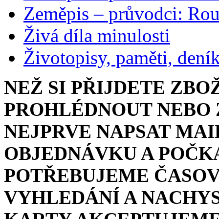
Zeměpis – průvodci: Ro
Živá díla minulosti
Životopisy, paměti, dení
NEŽ SI PŘIJDETE ZBO
PROHLÉDNOUT NEBO Z
NEJPRVE NAPSAT MAI
OBJEDNÁVKU A POČKA
POTŘEBUJEME ČASOV
VYHLEDÁNÍ A NACHYS