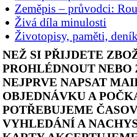
Zeměpis – průvodci: Ro
Živá díla minulosti
Životopisy, paměti, dení
NEŽ SI PŘIJDETE ZBO
PROHLÉDNOUT NEBO Z
NEJPRVE NAPSAT MAI
OBJEDNÁVKU A POČKA
POTŘEBUJEME ČASOV
VYHLEDÁNÍ A NACHYS