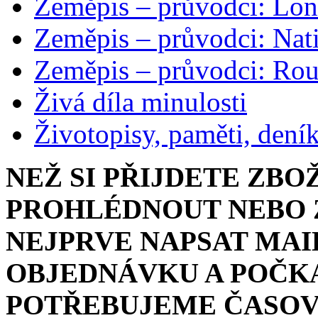
Zeměpis – průvodci: Lon
Zeměpis – průvodci: Nat
Zeměpis – průvodci: Ro
Živá díla minulosti
Životopisy, paměti, dení
NEŽ SI PŘIJDETE ZBO
PROHLÉDNOUT NEBO Z
NEJPRVE NAPSAT MAI
OBJEDNÁVKU A POČKA
POTŘEBUJEME ČASOV