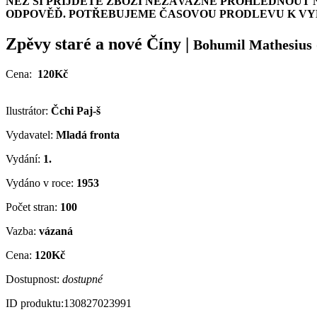
NEŽ SI PŘIJDETE ZBOŽÍ NEZÁVAZNĚ PROHLÉDNOUT 
ODPOVĚĎ. POTŘEBUJEME ČASOVOU PRODLEVU K VYH
Zpěvy staré a nové Číny
|
Bohumil Mathesius
Cena:
120Kč
Ilustrátor:
Čchi Paj-š
Vydavatel:
Mladá fronta
Vydání:
1.
Vydáno v roce:
1953
Počet stran:
100
Vazba:
vázaná
Cena:
120Kč
Dostupnost:
dostupné
ID produktu:
130827023991