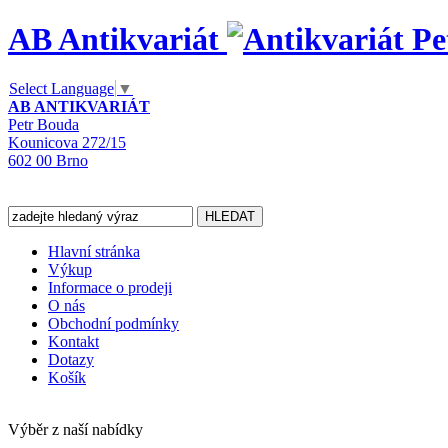
AB Antikvariát
Select Language
▼
AB ANTIKVARIÁT
Petr Bouda
Kounicova 272/15
602 00 Brno
Hlavní stránka
Výkup
Informace o prodeji
O nás
Obchodní podmínky
Kontakt
Dotazy
Košík
Výběr z naší nabídky