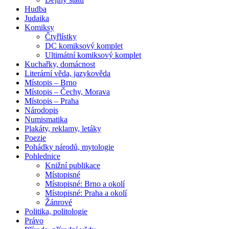
Hudba
Judaika
Komiksy
Čtyřlístky
DC komiksový komplet
Ultimátní komiksový komplet
Kuchařky, domácnost
Literární věda, jazykověda
Místopis – Brno
Místopis – Čechy, Morava
Místopis – Praha
Národopis
Numismatika
Plakáty, reklamy, letáky
Poezie
Pohádky národů, mytologie
Pohlednice
Knižní publikace
Místopisné
Místopisné: Brno a okolí
Místopisné: Praha a okolí
Žánrové
Politika, politologie
Právo