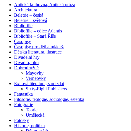
Antická knihovna, Antická próza
Architektura
Beletrie – česká
Beletrie – světová
Bibliofilie
Bibliofilie – edice Atlantis
Bibliofilie – Stará Říše
Časopisy
Časopisy pro děti a mládež
Dětská literatura, ilustrace
Divadelní hry
Divadlo, film
Dobrodružné
Mayovky
Verneovky
Exilová literatura, samizdat
Sixty-Eight Publishers
Fantastika
Filosofie, teologie, sociologie, estetika
Fotografie
Teorie
Umělecká
Fotosky
Historie, politika
Dějiny států