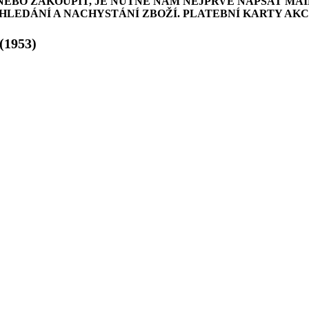
NEBO ZAKOUPIT, JE NUTNÉ NÁM NEJPRVE NAPSAT MAI
LEDÁNÍ A NACHYSTÁNÍ ZBOŽÍ. PLATEBNÍ KARTY AK
(1953)