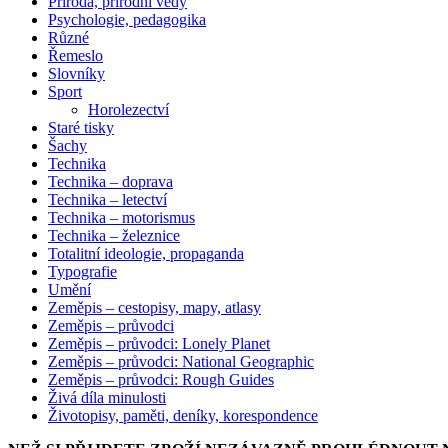
Příroda, přírodní vědy
Psychologie, pedagogika
Různé
Řemeslo
Slovníky
Sport
Horolezectví
Staré tisky
Šachy
Technika
Technika – doprava
Technika – letectví
Technika – motorismus
Technika – železnice
Totalitní ideologie, propaganda
Typografie
Umění
Zeměpis – cestopisy, mapy, atlasy
Zeměpis – průvodci
Zeměpis – průvodci: Lonely Planet
Zeměpis – průvodci: National Geographic
Zeměpis – průvodci: Rough Guides
Živá díla minulosti
Životopisy, paměti, deníky, korespondence