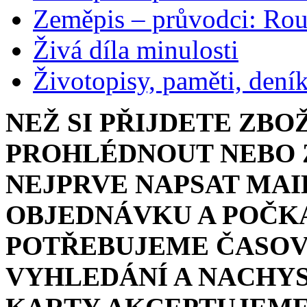
Zeměpis – průvodci: Ro
Živá díla minulosti
Životopisy, paměti, dení
NEŽ SI PŘIJDETE ZBO
PROHLÉDNOUT NEBO Z
NEJPRVE NAPSAT MAI
OBJEDNÁVKU A POČKA
POTŘEBUJEME ČASOV
VYHLEDÁNÍ A NACHYS