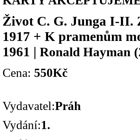
KARTY AKCEPTUJEME
Život C. G. Junga I-II
1917 + K pramenům mo
1961
|
Ronald Hayman
(
Cena:
550Kč
Vydavatel:
Práh
Vydání:
1.