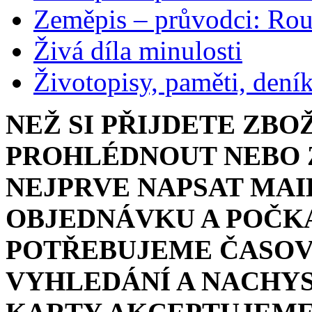
Zeměpis – průvodci: Ro
Živá díla minulosti
Životopisy, paměti, dení
NEŽ SI PŘIJDETE ZBO
PROHLÉDNOUT NEBO Z
NEJPRVE NAPSAT MAI
OBJEDNÁVKU A POČKA
POTŘEBUJEME ČASOV
VYHLEDÁNÍ A NACHYS