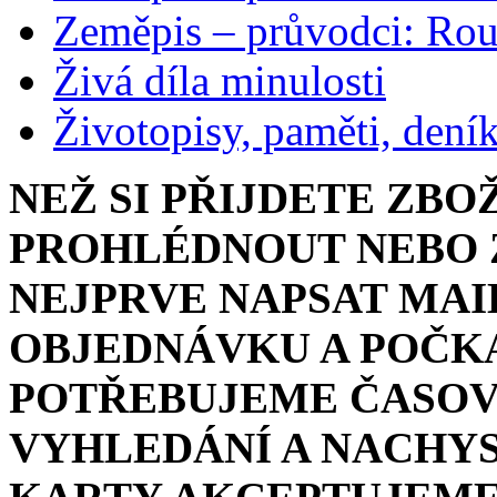
Zeměpis – průvodci: Ro
Živá díla minulosti
Životopisy, paměti, dení
NEŽ SI PŘIJDETE ZBO
PROHLÉDNOUT NEBO Z
NEJPRVE NAPSAT MAI
OBJEDNÁVKU A POČKA
POTŘEBUJEME ČASOV
VYHLEDÁNÍ A NACHYS