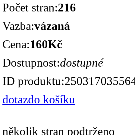
Počet stran:
216
Vazba:
vázaná
Cena:
160Kč
Dostupnost:
dostupné
ID produktu:
25031703556
dotaz
do košíku
několik stran podtrženo