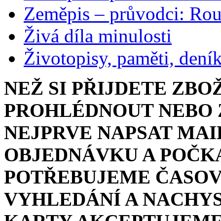
Zeměpis – průvodci: Ro
Živá díla minulosti
Životopisy, paměti, dení
NEŽ SI PŘIJDETE ZBO
PROHLÉDNOUT NEBO Z
NEJPRVE NAPSAT MAI
OBJEDNÁVKU A POČKA
POTŘEBUJEME ČASOV
VYHLEDÁNÍ A NACHYS