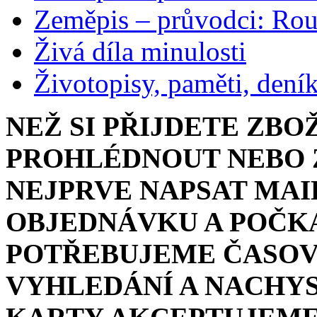
Zeměpis – průvodci: Ro
Živá díla minulosti
Životopisy, paměti, dení
NEŽ SI PŘIJDETE ZBO
PROHLÉDNOUT NEBO Z
NEJPRVE NAPSAT MAI
OBJEDNÁVKU A POČKA
POTŘEBUJEME ČASOV
VYHLEDÁNÍ A NACHYS