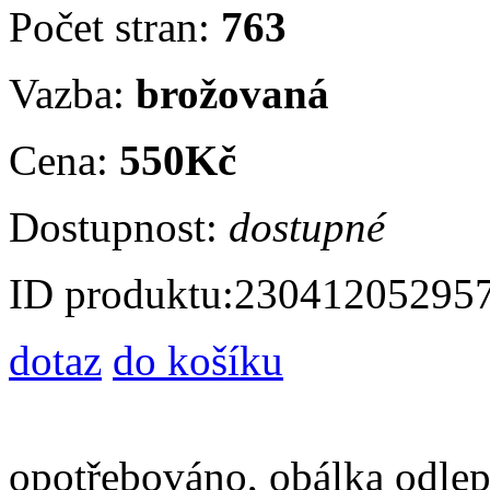
Počet stran:
763
Vazba:
brožovaná
Cena:
550Kč
Dostupnost:
dostupné
ID produktu:
23041205295
dotaz
do košíku
opotřebováno, obálka odlep