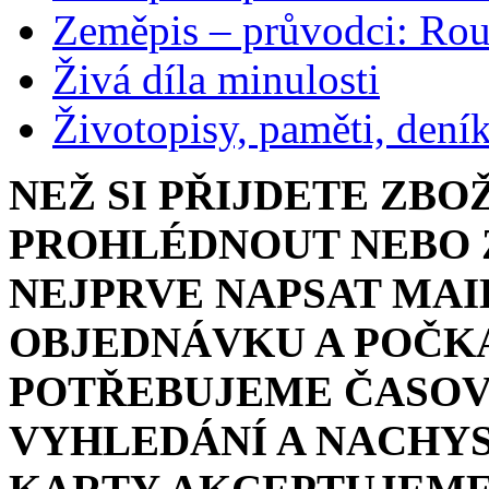
Zeměpis – průvodci: Ro
Živá díla minulosti
Životopisy, paměti, dení
NEŽ SI PŘIJDETE ZBO
PROHLÉDNOUT NEBO Z
NEJPRVE NAPSAT MAI
OBJEDNÁVKU A POČKA
POTŘEBUJEME ČASOV
VYHLEDÁNÍ A NACHYS