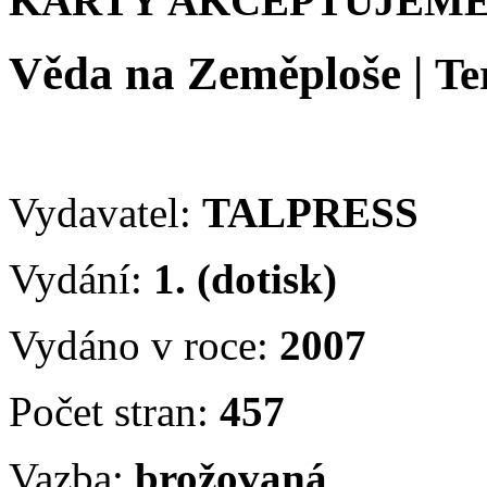
KARTY AKCEPTUJEME
Věda na Zeměploše
|
Te
Vydavatel:
TALPRESS
Vydání:
1. (dotisk)
Vydáno v roce:
2007
Počet stran:
457
Vazba:
brožovaná