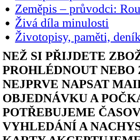
Zeměpis – průvodci: Ro
Živá díla minulosti
Životopisy, paměti, dení
NEŽ SI PŘIJDETE ZBO
PROHLÉDNOUT NEBO Z
NEJPRVE NAPSAT MAI
OBJEDNÁVKU A POČKA
POTŘEBUJEME ČASOV
VYHLEDÁNÍ A NACHYS