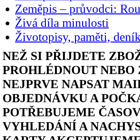
Zeměpis – průvodci: Ro
Živá díla minulosti
Životopisy, paměti, dení
NEŽ SI PŘIJDETE ZBO
PROHLÉDNOUT NEBO Z
NEJPRVE NAPSAT MAI
OBJEDNÁVKU A POČKA
POTŘEBUJEME ČASOV
VYHLEDÁNÍ A NACHYS