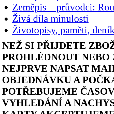
Zeměpis – průvodci: Ro
Živá díla minulosti
Životopisy, paměti, dení
NEŽ SI PŘIJDETE ZBO
PROHLÉDNOUT NEBO Z
NEJPRVE NAPSAT MAI
OBJEDNÁVKU A POČKA
POTŘEBUJEME ČASOV
VYHLEDÁNÍ A NACHYS