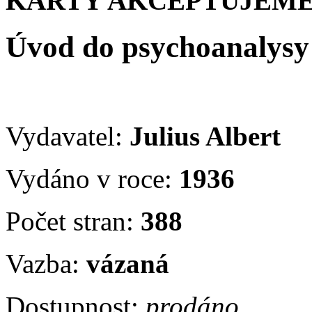
KARTY AKCEPTUJEME
Úvod do psychoanalysy
Vydavatel:
Julius Albert
Vydáno v roce:
1936
Počet stran:
388
Vazba:
vázaná
Dostupnost:
prodáno