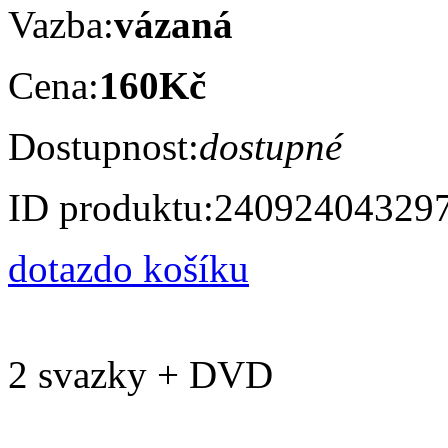
Vazba:
vázaná
Cena:
160Kč
Dostupnost:
dostupné
ID produktu:
24092404329
dotaz
do košíku
2 svazky + DVD