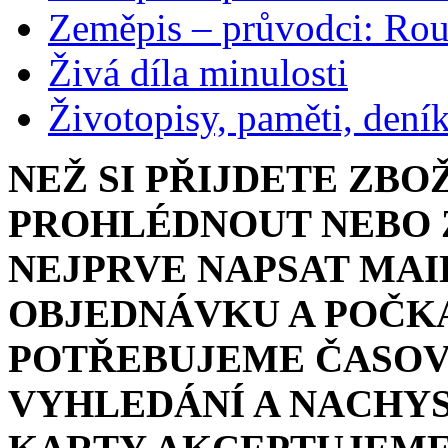
Zeměpis – průvodci: Ro
Živá díla minulosti
Životopisy, paměti, dení
NEŽ SI PŘIJDETE ZBO
PROHLÉDNOUT NEBO Z
NEJPRVE NAPSAT MAI
OBJEDNÁVKU A POČKA
POTŘEBUJEME ČASOV
VYHLEDÁNÍ A NACHYS